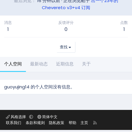
最后浏览
16 分钟以前
·
正在浏览帖子
出一个23年的
Chevereto v3+v4 订阅
消息
反馈评分
点数
1
0
1
查找
个人空间
最新动态
近期信息
关于
guoyujing14 的个人空间没有信息。
风格选择
简体中文
R
联系我们
条款和规则
隐私政策
帮助
主页
S