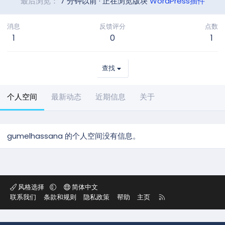
最后浏览
7 分钟以前
·
正在浏览版块
WordPress插件
消息
反馈评分
点数
1
0
1
查找
个人空间
最新动态
近期信息
关于
gumelhassana 的个人空间没有信息。
风格选择
简体中文
R
联系我们
条款和规则
隐私政策
帮助
主页
S
S