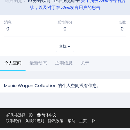
最后浏览
10 分钟以前
·
正在浏览帖子
关于我被v2ex封号的后
续，以及对于在v2ex发言用户的忠告
消息
反馈评分
点数
0
0
0
查找
个人空间
最新动态
近期信息
关于
Manic Wagon Collection 的个人空间没有信息。
风格选择
简体中文
R
联系我们
条款和规则
隐私政策
帮助
主页
S