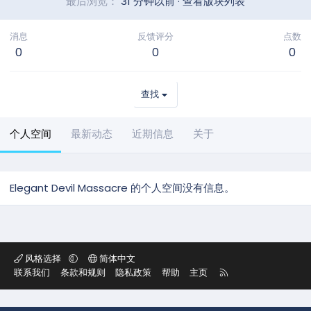
最后浏览
31 分钟以前
·
查看版块列表
消息
反馈评分
点数
0
0
0
查找
个人空间
最新动态
近期信息
关于
Elegant Devil Massacre 的个人空间没有信息。
风格选择
简体中文
R
联系我们
条款和规则
隐私政策
帮助
主页
S
S