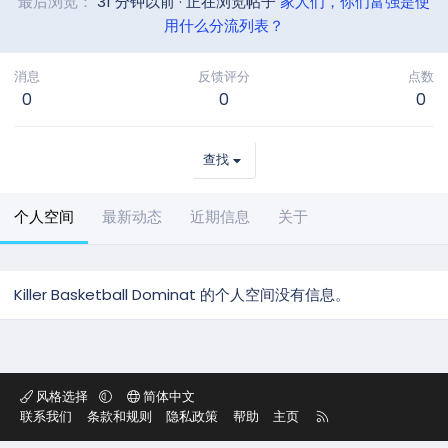
最后浏览
31 分钟以前
·
正在浏览帖子
家人们，你们富强是使
用什么分流列表？
消息
反馈评分
点数
0
0
0
查找
个人空间
最新动态
近期信息
关于
Killer Basketball Dominat 的个人空间没有信息。
风格选择
简体中文
R
联系我们
条款和规则
隐私政策
帮助
主页
S